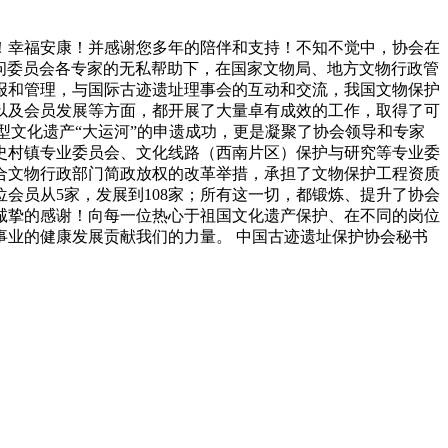
！幸福安康！并感谢您多年的陪伴和支持！不知不觉中，协会在
、顾问委员会各专家的无私帮助下，在国家文物局、地方文物行政管
报和管理，与国际古迹遗址理事会的互动和交流，我国文物保护
以及会员发展等方面，都开展了大量卓有成效的工作，取得了可
巨型文化遗产“大运河”的申遗成功，更是凝聚了协会领导和专家
史村镇专业委员会、文化线路（西南片区）保护与研究等专业委
合文物行政部门简政放权的改革举措，承担了文物保护工程资质
位会员从5家，发展到108家；所有这一切，都锻炼、提升了协会
诚挚的感谢！向每一位热心于祖国文化遗产保护、在不同的岗位
事业的健康发展贡献我们的力量。 中国古迹遗址保护协会秘书