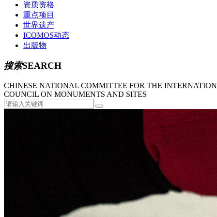
资质资格
重点项目
世界遗产
ICOMOS动态
出版物
搜索
SEARCH
CHINESE NATIONAL COMMITTEE FOR THE INTERNATIO
COUNCIL ON MONUMENTS AND SITES