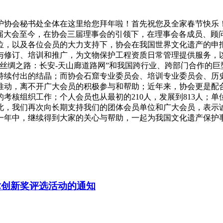
护协会秘书处全体在这里给您拜年啦！首先祝您及全家春节快乐
S第15届大会至今，在协会三届理事会的引领下，在理事会各成员
位，以及各位会员的大力支持下，协会在我国世界文化遗产的申
与修订、培训和推广，为文物保护工程资质日常管理提供服务，
目“丝绸之路：长安-天山廊道路网”和我国跨行业、跨部门合作的
持续付出的结晶；而协会石窟专业委员会、培训专业委员会、历
推动，离不开广大会员的积极参与和帮助；近年来，协会更是配
考核组织工作；个人会员也从最初的210人，发展到813人；单
此，我们再次向长期支持我们的团体会员单位和广大会员，表示
一年中，继续得到大家的关心与帮助，一起为我国文化遗产保护
术创新奖评选活动的通知