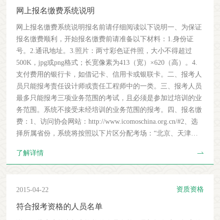
网上报名缴费系统说明
网上报名缴费系统说明报名前请仔细阅读以下说明一、为保证
报名缴费顺利，开始报名缴费前请准备以下材料：1.身份证
号。2.通讯地址。3.照片：两寸彩色证件照，大小不得超过
500K，jpg或png格式；长宽像素为413（宽）×620（高）。4.
支付费用的银行卡，如借记卡、信用卡或银联卡。二、报考人
员只能报考责任设计师或责任工程师中的一类。三、报考人员
最多只能报考三项业务范围的考试，且必须是参加过培训的业
务范围。系统不接受未经培训的业务范围的报考。四、报名缴
费：1、访问协会网站：http://www.icomoschina.org.cn/#2、选
择所属省份，系统将按照以下片区分配考场：“北京、天津、
河北、内蒙、辽宁、吉林、黑龙江、江苏、浙江、安徽、福
了解详情
建、山东”等省、市的考生在北京集中考核；“陕西、上海、山
西、江西、河南、湖北、湖南、广东、广西、重庆、四川、贵
州、云南、西藏、甘肃、青海、新疆”等省、市的考生在西安
资质资格
2015-04-22
集中考核。3、选择所在公司。4、选择报考人员姓名。5、上
传照片：两寸彩色证件照，大小不得超过500K，jpg或png格
符合报考资格的人员名单
式；长宽像素为413（宽）×620（高）。6、填写身份证号码，