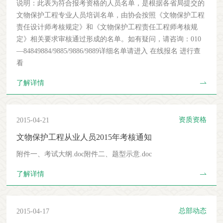
说明：此表为符合报考资格的人员名单，是根据各省局提交的
选择性别。7、选择报名类别（责任设计师或责任工程师之
文物保护工程专业人员培训名单，由协会按照《文物保护工程
一）。8、选择业务范围（不超过三项）。9、选择支付方式：
责任设计师考核规定》和《文物保护工程责任工程师考核规
由公司支付还是由个人支付。10、点击确认核查提交信息的准
定》相关要求审核通过形成的名单。如有疑问，请咨询：010
确性。如果信息有误，可点击右上角“返回上页更改信息”，回
—84849884/9885/9886/9889详细名单请进入 在线报名 进行查
到上页更改所填信息。11、如信息核准无误，则选择是否开具
看
发票。如选择开具发票，则系统弹出开具发票需要填写的信
息。填写相应信息后选择“确定”，弹出窗口将关闭。信息存入
了解详情
系统中。协会将按照所填写的信息提供发票。注意：如单位为
多人支付资料费，请确保所填写的发票抬头前后一致，以便协
会出具一张含总缴费金额的发票。12、点击“确定”后系统转入
资质资格
2015-04-21
支付宝在线支付系统。13、填写支付宝账户名和支付密码，进
文物保护工程从业人员2015年考核通知
入支付宝系统，可选择以下3种支付方式：a、支付宝账户余额
支付（直接输入支付密码即可完成支付）b、余额宝支付（直
附件一、考试大纲.doc附件二、题型示意.doc
接输入支付密码即可完成支付）c、银行卡支付（输入银行卡
了解详情
号、选择所属银行，在支付宝系统内快捷支付或者跳转至相应
的网上银行进行支付操作）14、缴费成功后系统将转到报名缴
费信息页面，报考人员可打印报名缴费信息。13、点击“查看
或打印我的准考证”可查看或打印准考证。准考证信息包含：
总部动态
2015-04-17
姓名、身份证号、照片、考核日期、考核地点等。五、报考人