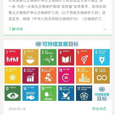
日全国重点文物保护单位文物保护工程进度监管暂行规定 第
片 出生地 民族 政治面貌 身份证号 参加工作时间 专业技术岗
一条 为进一步落实文物保护领域“放管服”改革要求，加强全国
评聘时间、管理岗聘任时间 教育经历（请填报本科及以上所
重点文物保护单位文物保护工程（以下简称文物保护工程）进
有学历） 毕业学校、所学专业及毕业时间 毕业学校、所学专
度监管，根据《中华人民共和国文物保护法》《文物保护工程
业及毕业时间 毕业学校、所学专业及毕业时间 应聘岗位 外语
管理办法》等有关法律法规，制定本规定。 第二条 本规定所
了解详情
能力 工作经历 个人业绩与成果 （不超过1000字，可另附） 申
称进度监管，是指对文物保护工程立项、技术方案编制审批、
请人承诺本表所填内容属实。 申请人签字：
工程实施、竣工验收等阶段的进度监督和管理。 第三条 对于
需申请国家文物保护专项资金的文物保护工程，国家文物局根
据项目计划书组织开展审核并列入年度项目计划。不申请国家
文物保护专项资金的文物保护工程，不需编制项目计划书，可
直接编制技术方案，按程序报国家文物局审批。 第四条 业主
单位负责编制项目计划书，所申请项目应具备近期内启动实施
的条件。项目计划书包括项目名称、项目性质、立项必要性、
实施范围、项目周期、技术路线、经费估算等，内容应真实、
准确、详实。 第五条 市县级文物行政部门应根据辖区内文物
保存状况、病害险情和保护规划，督促、指导业主单位编制项
目计划书，并按时上报至省级文物行政部门。 第六条 省级文
物行政部门应对市县级文物行政部门上报的项目计划书提出审
协会动态
2020-05-14
核意见，并根据辖区内文物保存状况、以往项目实施情况，汇