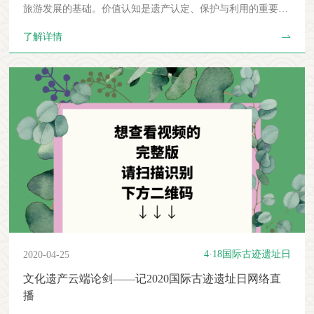
的若干意见》，指出“文物保护利用不平衡不充分的矛盾依然
旅游发展的基础。价值认知是遗产认定、保护与利用的重要前
存在”。无论是物质还是非物质文化遗产，国内学界对于如何
提[2]。梁学成从旅游资源复合系统的角度出发，将世界遗产资
了解详情
平衡“真实性保护”与“旅游开发利用”的争论由来已久，但是莫
源的价值划分为有形（显性）价值和无形（隐性）价值两大
衷一是。分歧的核心便是：文化遗产在旅游产业中的商品化利
类，旅游（展示）价值、科考（研究）价值、文化（传承）价
用会不会影响（或者损害）文化遗产的真实性？二、可能性：
值和环境（存在）价值4个亚类[3]。由于遗产不可忽视的旅游
游客旅游体验中的真实性要从根本理念上解决文化遗产旅游中
（展示）价值，使遗产成为重要的旅游资源。旅游资源是旅游
的真实性难题，不仅需要总结反思国内遗产与旅游界的经验做
产品的重要组成部分，是游客进行旅游活动的基础。旅游资源
法，更需要借鉴国外遗产理论界的成果。遗产思辨研究是近年
一旦被破坏殆尽，旅游业将失去依存的条件，旅游发展就无从
来国际上迅速发展的多学科遗产研究视角，认为遗产并不是一
谈起。因此，要实现旅游的可持续发展，必须保护遗产资源。
个既得的、静态的、历史上遗留下来的本体，而是经过当代人
再者，保护遗产是保护游客的原真性体验，利于提高游客满意
的确认、构建、实践、协商、保持和传承等一系列过程中产生
度。旅游领域中的“原真性”概念已经转向主客体间原真性的表
的价值、意义和身份认同。也就是说，所有遗产都是这个过程
达、阐释与认知、体验间的互动关系[4]，主要包括旅游吸引物
的产物。甚至有学者指出，“遗产”不是一个名词，而是一个动
客体的原真和旅游体验的原真[5][6]。在旅游竞争日益激烈的
词。因此，遗产思辨研究就是揭示当代不同人群如何构建与他
今天，遗产旅游地的开发建设是以游客需求为导向的。学者指
们相关的遗产。与此同时，与遗产相关的人群不只是遗产保护
出，遗产资源的原真性是衡量遗产旅游产品质量和游客满意度
4·18国际古迹遗址日
2020-04-25
管理者、机构、学者等，还应该包括欣赏、游览、消费、使用
的决定性因素[7]。所以，遗产地为追求游客满意度的提高和经
遗产的利益相关者，例如遗产地居民、博物馆观众、景点游
济效益的提升，一方面会尽可能地保护遗产地客体的原真性；
文化遗产云端论剑——记2020国际古迹遗址日网络直
客、旅游纪念品的消费者等。在遗产思辨研究视角看来，人们
另一方面会保护旅游体验的原真性（遗产地为吸引旅游者，需
播
参与文化遗产的文化实践构建了遗产的意义和价值，所以，文
挖掘并保护当地的文化资源，开发多样化的遗产旅游产品，满