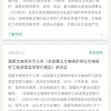
秘书处。 协会的主要业务是：为政府、团体提供文化遗产保
士及以上学历。建筑保护、文化遗产管理相关专业，有较强的
护、修复的相关研究、咨询、培训；参与国际古迹遗址理事会
组织协调能力和缜密的逻辑思维,细致的工作作风，熟悉文物
（ICOMOS）及其它相关国际组织文化遗产保护和研究等专业
保护工程资质资格相关业务，有相关工作经验者和有海外留学
活动；协助国家文物行政主管部门开展世界遗产申报、文物保
经历者优先。英语六级或雅思七级水平。熟练使用Office等办
护工程资质资格管理；提供会员服务、开展公众文化遗产活动
公软件和Adobe等图像处理软件。3)年龄在30周岁以下，且身
等。 工作地点：北京我们对你的期望：本科及研究生在读，
体健康。五、应聘方式1.报名时间:至2020年6月24日。2.报名
了解详情
历史、考古、遗产保护、建筑城市规划、中文、社会学等专业
方式:采取网上报名方式。3.报名要求:本人填写应聘申请表(见
背景优先。认真仔细，有责任心，有日常行政事务处理能力，
附件),并将学历、学位证书、身份证扫描件、外语或其他相关
能熟练运用office办公软件。全职优先，长期优先。你的工作
成绩证书、已有工作单位的人员需出具其所在单位同意应聘的
资质资格
2020-05-22
内容：​协助开展文保工程资质资格审核​协助处理秘书处日常事
证明扫描件一并发送至以下电子邮箱:
务你将获得的福利： 获取一手文化遗产相关信息，参加国
国家文物局关于公布《全国重点文物保护单位文物保
icomoschina@icomoschina.org.cn六、考核形式：通过初审者,笔
内、国际论坛讲座，获得与国内外专家教授交流的机会。实习
护工程进度监管暂行规定》的决定
试＋面试,具体时间另行通知。七、岗位待遇1.试用期2个月,工
结束将获得秘书处认证的实习证明。协会提供一定的实习补
资5000元/月,转正后根据岗位定级，参照相应级别标准测算工
国家文物局关于公布《全国重点文物保护单位文物保护工程进
贴。 请将简历发送至协会邮箱hr@icomoschina.org.cn，标题注
资额度，不低于试用期工资。2.岗位性质为合同聘用。合同正
度监管暂行规定》的决定文物保发〔2020〕12号各省、自治
明：申请项目实习，邮件正文列出：姓名、联系电话、开始实
式签订后有五险一金。3.本单位不解决北京市户口。八、联系
区、直辖市文物局（文化和旅游厅/局）,新疆生产建设兵团文
习时间、实习时长、是否全职等信息和一段简单的自我介绍。
方式:联系人:燕海鸣 李静联系电话:010-84633592 电子邮
物局： 《全国重点文物保护单位文物保护工程进度监管暂行
中国古迹遗址保护协会2020年5月23日
箱:icomoschina@icomoschina.org.cn中国古迹遗址保护协会2020
规定》，已经2020年5月12日第8次国家文物局党组会议审议通
年5月12日附 中国古迹遗址保护协会岗位应聘申请表 现工作单
过。现予公布，自公布之日起施行。国家文物局2020年5月13
位： 联系电话： 户籍所在地： 姓名 性别 出生年月 贴1寸 照