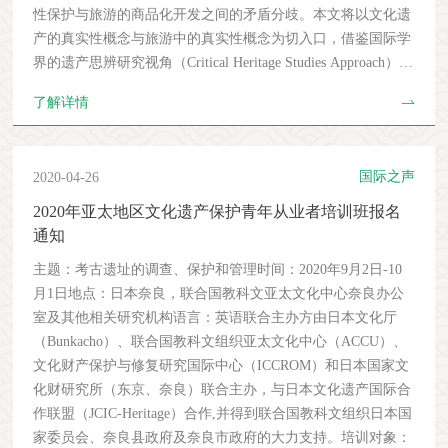
保护工程检查管理办法（试行）》要求，开展辖区内文物保护
可。但是，长期以来，遗产在主流可持续发展的讨论中一直处
性保护与旅游的商品化开发之间的矛盾分歧。本文将以文化遗
工程的检查。 省级文物行政部门对辖区内文物保护工程每年
于缺席状态。在国家和地方利益相关方的强烈呼吁下，联合国
产的真实性概念与旅游中的真实性概念为切入口，借鉴国际学
开展两次检查，掌握工程进展情况，每项工程在竣工验收前应
大会通过的《2030年可持续发展议程》首次认可了文化（包含
界的遗产思辨研究视角（Critical Heritage Studies Approach），
至少检查一次。 市县级文物行政部门对辖区内文物保护工程
文化遗产、创造力）的作用，其作为实现可持续发展目标的推
结合作者近年来的研究成果，从参与文化遗产旅游者的主观能
及时开展检查，每季度核实、汇总工程进展情况并报送省级文
了解详情
动力。2015年11月，《公约》缔约国第20届大会通过了《将可
动性入手，提出解决文化遗产旅游分歧的理论导向。一、分
物行政部门。 第二十条 业主单位负责工程的组织、协调和管
持续发展愿景融入世界遗产公约进程的政策》。该政策的总体
歧：文化遗产保护与利用中的真实性在文化遗产领域中，真实
理，勘察设计单位负责工程的设计跟进和技术指导，施工单位
目标是通过适当的指导，协助缔约国、从业者、机构、社区和
性（Authenticity）虽然在不同的场合中又被称为原真性（侧重
负责工程施工的具体组织和实施，监理单位负责工程施工的现
国际之声
2020-04-26
网络利用世界遗产和其他遗产的潜力，为可持续发展做出贡
物质遗产）和本真性（侧重非物质文化遗产），但是它们的内
场监督和合规性审查。 第二十一条 施工单位应明确工程的项
献，从而提高《公约》的有效性和相关性，同时尊重《公约》
涵有很大的重合，都是来源于西方话语中的一个哲学概念，用
2020年亚太地区文化遗产保护青年从业者培训班报名
目负责人。项目负责人负责现场组织管理、质量控制和施工安
保护世界遗产突出普遍价值的首要宗旨和任务。它的通过标志
以指代权威的、原初的、和历史材料相关的物质文化遗产属
通知
全，并对工程质量负直接责任。项目负责人应具备相应从业范
着《公约》实施的重大转变，是其历史上的重要一步。2019
性，尤其强调物质文化遗产所具有的内在的、静态的、过去的
围的文物保护工程责任工程师资格。 第二十二条 各级文物行
主题：考古遗址的调查、保护和管理时间：2020年9月2日-10
年，新修订的《操作指南》在全文的诸多章节中，进行20多次
价值。真实性在1964年颁布的《威尼斯宪章》中首次得到国际
政部门应按照《全国重点文物保护单位文物保护工程竣工验收
月1日地点：日本奈良，联合国教科文亚太文化中心奈良办公
关于可持续发展的修订，积极呼应了《2030年议程》，同时关
遗产界的共识，并于1978年被写进第一版《实施世界遗产公约
管理暂行办法》要求，及时组织开展辖区内文物保护工程的竣
室及其他相关研究机构语言：英语联合主办方由日本文化厅
注到在世界遗产工作中的土著居民、社区参与、性别平等、文
的操作指南》。中国于1985年加入《世界遗产公约》以来，真
工验收。 第二十三条 竣工验收后，业主单位应组织开展文物
（Bunkacho）、联合国教科文组织亚太文化中心（ACCU）、
化多样性等可持续发展问题。国际援助程序《公约》中的国际
实性概念逐渐进入中国文化遗产话语体系中。自2004年中国加
日常巡查、保养维护、隐患排查等工作，持续跟踪工程效果。
文化财产保护与修复研究国际中心（ICCROM）和日本国家文
援助是指向加入《公约》的缔约国提供经济支援，以帮助它们
入《保护非物质文化遗产公约》以来，民俗学界关注传统文
省级文物行政部门督促、指导市县级文物行政部门做好上述工
化财研究所（东京、奈良）联合主办，与日本文化遗产国际合
保护列入《世界遗产名录》或《濒危世界遗产名录》的文化和
化“本真性”的传统和文化遗产界坚持“原真性”的立场，逐渐影
作的日常监管。 第二十四条 国家文物局组织协调相关各方建
作联盟（JCIC-Heritage）合作,并得到联合国教科文组织日本国
自然遗产。目前，已有来自意大利、芬兰、印度、韩国、法
响到中国非物质文化遗产（非遗）的保护理念，于是，真实性
立文物保护工程信息共享机制，掌握工程进展情况，加强工程
家委员会、奈良县政府及奈良市政府的大力支持。培训对象：
国、日本、荷兰、德国、土耳其、菲律宾资助的13个基金项目
概念作为非遗保护原则于2005年首次写入《国务院关于加强我