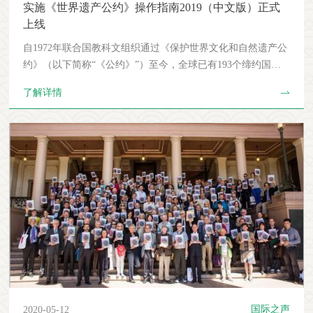
总形成辖区内下一年度项目计划。 第七条 省级文物行政部门
实施《世界遗产公约》操作指南2019（中文版）正式
应于每年6月1日至7月15日将下一年度项目计划报送至国家文
上线
物局，并同时报送辖区内文物保护工程的年度进展情况。 第
自1972年联合国教科文组织通过《保护世界文化和自然遗产公
八条 国家文物局负责组织审批年度项目计划，根据文物保存
约》（以下简称“《公约》”）至今，全球已有193个缔约国，
现状和行业发展现状，确定列入支持范畴的项目，并明确年度
1121项世界遗产，为保护对人类共同发展具有突出普遍价值的
项目计划批复意见。 第九条 省级文物行政部门应及时将批复
了解详情
遗产做出了杰出的贡献，产生了深远的影响。实施《世界遗产
意见告知市县级文物行政部门及业主单位。市县级文物行政部
公约》操作指南（以下简称“《操作指南》”）于1977 年在第一
门应督促业主单位开展技术方案编制工作。业主单位应在项目
届世界遗产委员会会议上通过。它建立了一套严密、完整并有
计划批复后组织勘察设计单位按照项目计划批复意见编制技术
着极强操作性和全球适应性的世界遗产实施体系。并且，随着
方案报批。 第十条 勘察设计单位编制技术方案，应注重前期
社会的不断变化而不断修订更新。中国古迹遗址保护协会一直
勘察研究，坚持正确的文物保护理念，保护好其历史文化价
关注这一重要文件的修订，及时跟进并积极参与其修订工作。
值，遵循“不改变文物原状”等文物保护原则，保护并延续文物
在国家文物局的资助下，协会领导的推动和鼓励下，秘书处工
的真实性和完整性。 第十一条 勘察设计单位应明确技术方案
作人员将《操作指南》悉心编译制作，并持续更新，供广大使
项目负责人。项目负责人应具备相应从业范围的文物保护工程
用中文的国内外同行和关注世界遗产的读者参考。2019年，在
责任设计师资格，并对技术方案负直接责任。 第十二条 业主
阿塞拜疆举办的第43届世界遗产委员会会议上通过了全新修订
单位应对技术方案进行必要的论证，并按程序将技术方案报省
的《操作指南》。此次中文版更新，协会除了根据英文官方版
级文物行政部门或国家文物局审批。 第十三条 对于存在严重
对内容进行翻译外，也将前几版出现的问题进行勘误。如有不
险情的文物，省级文物行政部门应督促、指导业主单位立即进
足，还请广大读者批评指正。现将实施《世界遗产公约》操作
行临时支护及防护，控制险情，并及时报告国家文物局。抢险
国际之声
2020-05-12