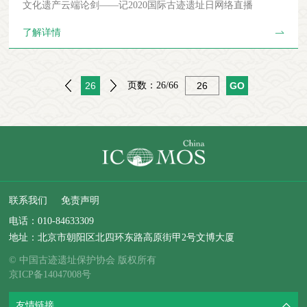
文化遗产云端论剑——记2020国际古迹遗址日网络直播
化遗产旅游中观众（包括访客、游客等）的各种参与形式都在
足游客原真的旅游体验）。相较而言，旅游领域的遗产保护更
某种程度上参与了遗产的价值构建，观众的体验、情绪、情感
强调旅游体验的原真性，但这并非意味着不需保护遗产客体的
了解详情
等主观因素都可能成为遗产意义和价值的构成部分。因此，遗
原真性。要实现游客满意度、遗产旅游地经济效益和社会效益
产旅游中的观众应该被视为文化遗产的潜在构建者和传承者。
的提升，更须保护遗产的原真性。最后，旅游对遗产保护具有
观众在文化遗产旅游中的体验非常重要，既是参与遗产价值构
特殊的积极意义，合理的旅游利用是遗产保护的重要路径。不
26
页数：
26/66
建的重要组成部分，也是满足自身旅游需求的重要途径。旅游
可否认，遗产地“旅游化”可能会导致遗产地的过度商业化和遗
活动中的六要素（吃住行游购娱）与文化遗产的各种形态都有
产资源的失真。一方面，原生性的遗产资源可能无法满足游客
密切关系，游客不仅通过“吃住行游购娱”等方式体验文化遗产
多样的旅游需求，旅游开发者为迎合游客需求，对遗产资源本
的各种既有价值，也通过这些方式参与遗产多方面价值的构
体的包装和改动容易造成遗产资源失真；另一方面，遗产地承
建。在旅游研究领域中，游客在旅游活动中的体验与旅游领域
担着游客观光旅游的功能，为增加经济收益，一些遗产地加大
中的“真实性”（Authenticity）概念密切相关。与遗产领域不
旅游配套设施的投入建设，导致遗产地过度商业化。这些做法
同，旅游领域中的真实性用来阐释游客参与旅游活动的动机与
与遗产保护的“原真性”和“完整性”目标相悖。但有学者认为文
联系我们
免责声明
需求。回溯国际旅游研究文献[③]，早期的客观真实性视角
化商业化也可能复兴传统的文化形式或改变它们[8]。因而，遗
电话：
010-84633309
（例如 Boorstin，1961）和当前文化遗产领域中的真实性很相
产保护的目的并非是保存遗产本体的断面，而是实现自然与文
地址：北京市朝阳区北四环东路高原街甲2号文博大厦
似，都认为真实性是某种预先存在于物体中的绝对的、内在
化的活态传承。合理的旅游利用恰好能实现此目的，所以旅游
的、静态的特质,这些特质可以被客观标准所衡量。在这种解
© 中国古迹遗址保护协会 版权所有
对遗产原真性的保护具有一定的积极意义，关键在于遗产地能
释中，无论是文化旅游者还是遗产保护专家都被认为在寻找这
京ICP备14047008号
否根据遗产的原真性内涵进行适度的旅游利用，即旅游利用必
种客观存在于某种文化本体中的“真实性”。随后提出的建构真
须以尊重原始真实、深入挖掘遗产类型和特征为基础。综上所
友情链接
实性视角（例如Cohen,1988）开始出现一个重要转变，即关注