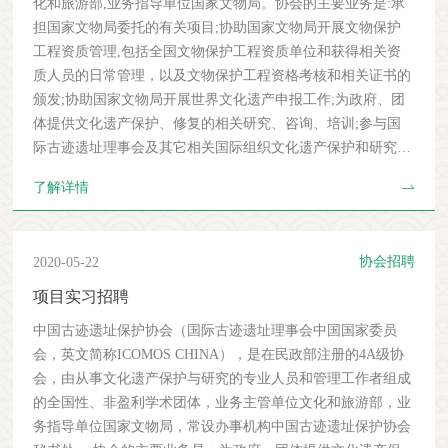
化和旅游部,业务指导单位国家文物局。协会的主要业务是:承
担国家文物局委托的有关项目;协助国家文物局开展文物保护
工程资质管理,包括全国文物保护工程资质单位和获得相关资
质人员的日常管理，以及文物保护工程资格考核和相关证书的
颁发;协助国家文物局开展世界文化遗产申报工作;为政府、团
体提供文化遗产保护、修复的相关研究、咨询、培训;参与国
际古迹遗址理事会及其它相关国际组织文化遗产保护和研究等
专业活动。根据工作需要,现招聘工作人员1名。具体事项如下:
了解详情
一、招聘岗位：资质管理项目专员二、招聘人数：1名三、招
聘范围：具有中国国籍，高等院校、科研机构、留学归国人员
及其他符合条件的人员。四、招聘岗位职责及应聘要求 1.岗
协会招聘
2020-05-22
位职责:协助国家文物局进行全国文物保护工程甲、一级资质
单位的日常管理,包括单位资质申报材料的收集、整理和初
项目实习招聘
审、组织专家评审会，为国家文物局提供推荐意见；单位资质
中国古迹遗址保护协会（国际古迹遗址理事会中国国家委员
证书的登记和变更以及相关数据库的动态管理与维护；个人资
会，英文简称ICOMOS CHINA），是在民政部注册的4A级协
质的报名、考试，个人资质证书的登记和变更、相关数据库的
会，由从事文化遗产保护与研究的专业人员和管理工作者组成
动态管理与维护，以及个人资质证书的印发。参与行业标准的
的全国性、非盈利学术团体，业务主管单位文化和旅游部，业
编制，开展相关课题研究。2.应聘要求：1)遵守国家法律法规,
务指导单位国家文物局，常设办事机构中国古迹遗址保护协会
热爱文化遗产保护事业,具有良好的职业道德和敬业精神。2)硕