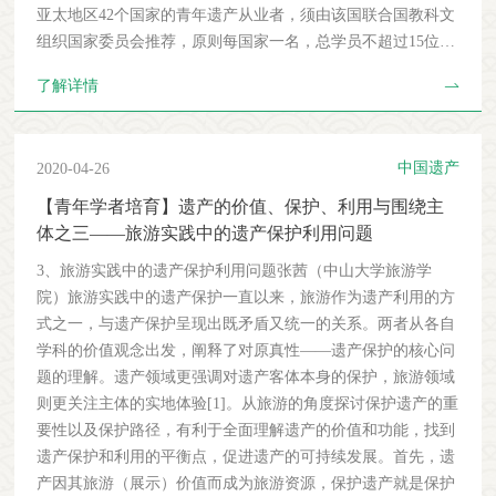
进度监管。 第二十五条 国家文物局根据文物保护工程进展情
亚太地区42个国家的青年遗产从业者，须由该国联合国教科文
可以申请。2019年，新修订的《操作指南》将原规定中，“咨
国非物质文化遗产保护工作的意见》，并于2011年被吸收进
况，对价值重要、实施难度大、社会关注度高或长期未实施的
组织国家委员会推荐，原则每国家一名，总学员不超过15位。
询机构评估预算超过5,000美元的所有请求，低于该预算门槛
《非物质文化遗产法》。在物质文化遗产保护领域，真实性构
项目，予以督促指导。 第二十六条 本规定自发布之日起施
基本要求：从业5-7年的考古遗址管理相关领域青年工作者英
的请求只能由秘书处进行评估”的预算金额提高到30,000美元。
成遗产保护的核心原则之一[②]。《文物保护法》（2017年修
了解详情
行。责任编辑：刘易寒……
语流利费用：主办方承担国际旅费及当地食宿学员承担日本国
这一改变是通过减少咨询机构评估国际援助请求的数量来减轻
订版）明确指出，文物保护工作“必须遵守不改变文物原状的
内差旅及签证费用具体课程信息、申请条件、费用补助等详细
其工作量并提高效率，也有助于避免重复，并使整个进程的管
原则”。在《中国文物古迹保护准则》（2015版）中，真实性
信息见培训官网链接：http://www.nara.accu.or.jp/english/gi-
理更加灵活、及时和有效。不断演变是《公约》最主要的优
是“指文物古迹本身的材料、工艺、设计及其环境和它所反映
中国遗产
2020-04-26
2020web.html特别提示：1：本次培训班通过联合国教科文组
势。虽然《公约》本身不能实时更改，但《操作指南》作为实
的历史、文化、社会等相关信息的真实性”。在非遗领域，真
织官方系统推荐报名，不接受个人直接申请。由中国联合国教
【青年学者培育】遗产的价值、保护、利用与围绕主
施《公约》条款和原则的重要工具则具有很强的灵活性。《操
实性同样是保护的核心原则之一。《非物质文化遗产法》明确
科文组织国家委员会组织，在国家文物局指导下，中国古迹遗
体之三——旅游实践中的遗产保护利用问题
作指南》的修订反映了世界遗产相关概念和程序的更新与发
规定“保护非物质文化遗产，应该注重其真实性、整体性和传
址保护协会负责发布通知，汇总及初步遴选报名材料，提交相
展，它的存在丰富了《公约》的内容，同时又忠于《公约》的
承性”，同时，官方解释其真实性概念为“保持非遗项目的本真
3、旅游实践中的遗产保护利用问题张茜（中山大学旅游学
关国家机构，并由主办方最终遴选。2：本次培训针对有一定
精神。未来，世界遗产委员会还将对《操作指南》中附件3：
性或者原真性，其在历史上原来是个什么样子，我们就按什么
院）旅游实践中的遗产保护一直以来，旅游作为遗产利用的方
从业经历的考古管理领域专业工作者，尤其建议国内各考古遗
特定类型遗产列入《世界遗产名录》指南、《世界遗产名录》
样子进行传承和传播，要尊重它的历史原貌，不能走样，更不
式之一，与遗产保护呈现出既矛盾又统一的关系。两者从各自
址管理和科研机构的青年工作者报名。报名方式：报名表格请
章节中的管理体制、“发还待议”程序及申请等内容进行修订。
能歪曲，否则就是对非遗的一种破坏”。由此看来，无论是在
学科的价值观念出发，阐释了对原真性——遗产保护的核心问
点击“阅读原文”进入申请官网链接，下载并填写第8条第1至3
届时。协会将继续关注并及时对中文版进行更新。
物质或者非物质文化遗产领域，真实性都强调对原状、过去、
题的理解。遗产领域更强调对遗产客体本身的保护，旅游领域
项（申请表、推荐信、个人陈述）的表格，并于5月15日（周
历史价值的保护，偏向于将“遗产”作为一种“本体”进行保护。
则更关注主体的实地体验[1]。从旅游的角度探讨保护遗产的重
五）前将报名材料以“亚太培训报名”为标题，发送至协会邮箱
在这样一种偏向于本体、原状、过去、历史价值的真实性保护
要性以及保护路径，有利于全面理解遗产的价值和功能，找到
icomoschina@icomoschina.org.cn。如有疑问，可登录中国古迹
理念下，文化遗产在旅游发展中的利用便成为一个无法回避的
遗产保护和利用的平衡点，促进遗产的可持续发展。首先，遗
遗址保护协会官网www.icomoschina.org.cn通过客服窗口咨询。
问题。2018年10月国务院发布了《关于加强文物保护利用改革
产因其旅游（展示）价值而成为旅游资源，保护遗产就是保护